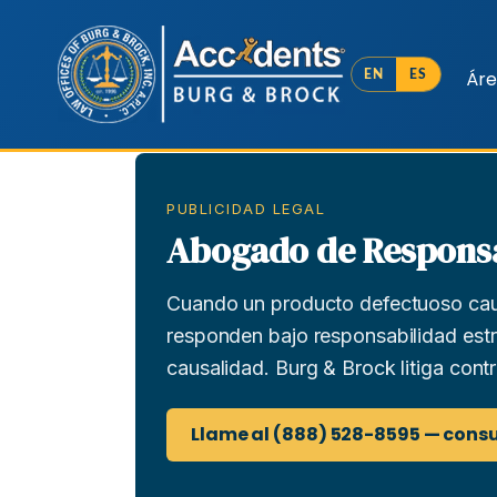
Áre
EN
ES
PUBLICIDAD LEGAL
Abogado de Responsab
Cuando un producto defectuoso causa
responden bajo responsabilidad estr
causalidad. Burg & Brock litiga contr
Llame al (888) 528-8595 — consu