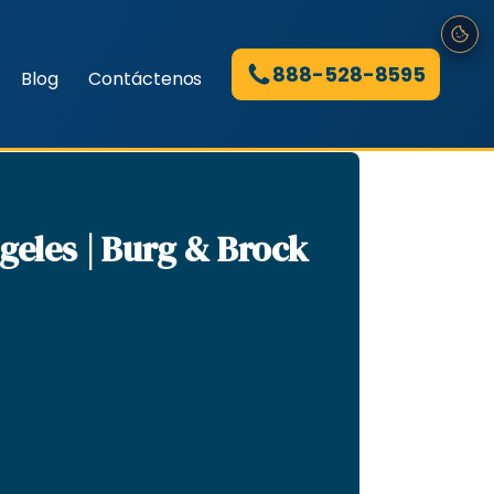
888-528-8595
Blog
Contáctenos
eles | Burg & Brock