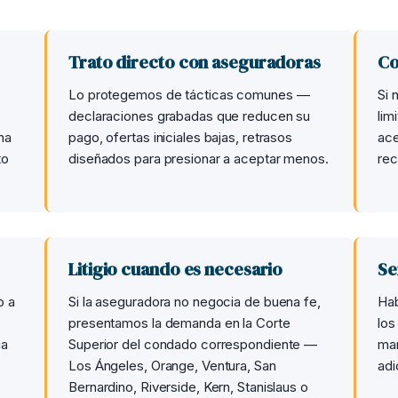
Trato directo con aseguradoras
Co
Lo protegemos de tácticas comunes —
Si 
declaraciones grabadas que reducen su
lim
na
pago, ofertas iniciales bajas, retrasos
ace
to
diseñados para presionar a aceptar menos.
rec
Litigio cuando es necesario
Se
o a
Si la aseguradora no negocia de buena fe,
Hab
presentamos la demanda en la Corte
los
ia
Superior del condado correspondiente —
man
Los Ángeles, Orange, Ventura, San
adi
Bernardino, Riverside, Kern, Stanislaus o