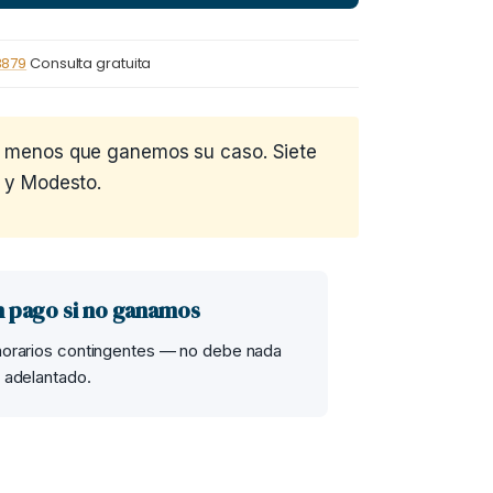
3879
Consulta gratuita
 a menos que ganemos su caso. Siete
a y Modesto.
n pago si no ganamos
orarios contingentes — no debe nada
 adelantado.