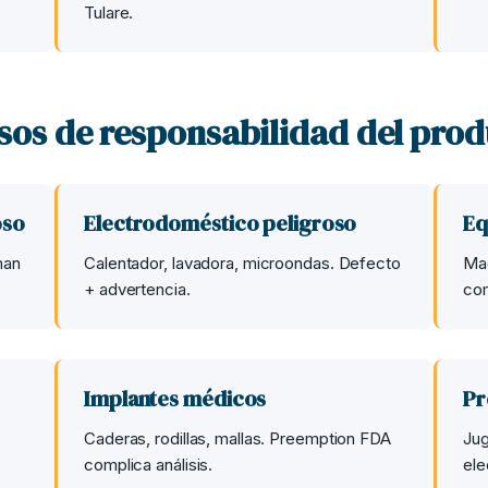
Tulare.
sos de responsabilidad del pr
oso
Electrodoméstico peligroso
Eq
man
Calentador, lavadora, microondas. Defecto
Maq
+ advertencia.
co
Implantes médicos
Pr
Caderas, rodillas, mallas. Preemption FDA
Jug
complica análisis.
ele