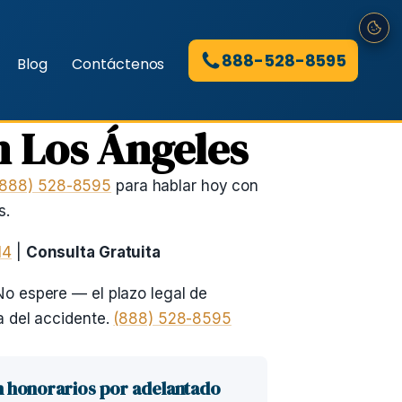
888-528-8595
Blog
Contáctenos
 Los Ángeles
(888) 528-8595
para hablar hoy con
s.
14
|
Consulta Gratuita
o espere — el plazo legal de
a del accidente.
(888) 528-8595
n honorarios por adelantado