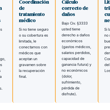
Coordinación
Cálculo
Li
n
de
correcto de
tr
s
tratamiento
daños
cu
s
médico
ne
Bajo Civ. §3333
usted tiene
os
Si no tiene seguro
Si 
derecho a daños
o su cobertura es
no 
económicos
limitada, le
bue
(gastos médicos,
conectamos con
pr
salarios perdidos,
médicos que
dem
capacidad de
go,
aceptan un
Cor
ganancia futura) y
es
gravamen sobre
de
no económicos
s
la recuperación
Los
(dolor,
a
final.
sufrimiento,
pérdida de
s.
disfrute).