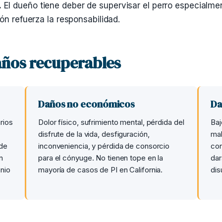
.
El dueño tiene deber de supervisar el perro especialmen
ón refuerza la responsabilidad.
años recuperables
Daños no económicos
Da
rios
Dolor físico, sufrimiento mental, pérdida del
Baj
disfrute de la vida, desfiguración,
mal
 de
inconveniencia, y pérdida de consorcio
con
n
para el cónyuge. No tienen tope en la
dar
onio
mayoría de casos de PI en California.
dis