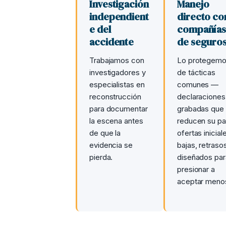
Investigación
Manejo
independient
directo co
e del
compañía
accidente
de seguro
Trabajamos con
Lo protegem
investigadores y
de tácticas
especialistas en
comunes —
reconstrucción
declaraciones
para documentar
grabadas que
la escena antes
reducen su pa
de que la
ofertas inicial
evidencia se
bajas, retraso
pierda.
diseñados par
presionar a
aceptar meno