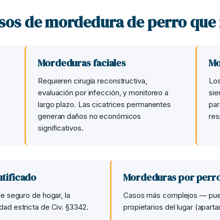
sos de mordedura de perro qu
Mordeduras faciales
Mo
Requieren cirugía reconstructiva,
Los
evaluación por infección, y monitoreo a
sie
largo plazo. Las cicatrices permanentes
par
a
generan daños no económicos
res
significativos.
tificado
Mordeduras por perros
ne seguro de hogar, la
Casos más complejos — pued
ad estricta de Civ. §3342.
propietarios del lugar (aparta