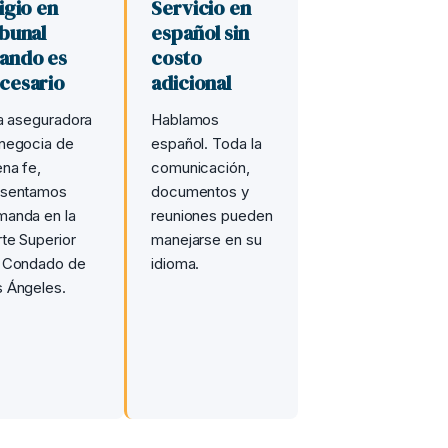
tigio en
Servicio en
ibunal
español sin
ando es
costo
cesario
adicional
la aseguradora
Hablamos
negocia de
español. Toda la
na fe,
comunicación,
esentamos
documentos y
anda en la
reuniones pueden
te Superior
manejarse en su
l Condado de
idioma.
 Ángeles.