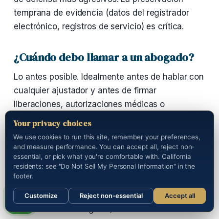
temprana de evidencia (datos del registrador
electrónico, registros de servicio) es crítica.
¿Cuándo debo llamar a un abogado?
Lo antes posible. Idealmente antes de hablar con
cualquier ajustador y antes de firmar
liberaciones, autorizaciones médicas o
declaraciones grabadas. Llámenos al
(888) 528-
Your privacy choices
8595
— la consulta es gratis.
We use cookies to run this site, remember your preferences,
and measure performance. You can accept all, reject non-
essential, or pick what you're comfortable with. California
¿Atienden casos fuera de Beverly
residents: see "Do Not Sell My Personal Information" in the
Hills?
footer.
Sí. Nuestra firma representa víctimas en todo el
Customize
Reject non-essential
Accept all
Sections
Call us
condado de Los Ángeles, incluido el Valle de San