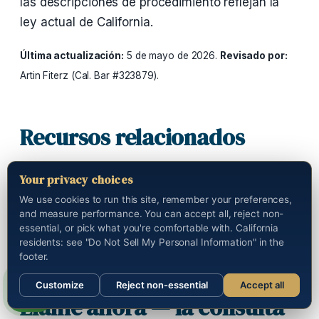
las descripciones de procedimiento reflejan la
ley actual de California.
Última actualización:
5 de mayo de 2026.
Revisado por:
Artin Fiterz (Cal. Bar #323879).
Recursos relacionados
Abogado de lesiones personales en Los Ángeles
Your privacy choices
Abogado de accidentes de auto en Los Ángeles
We use cookies to run this site, remember your preferences,
and measure performance. You can accept all, reject non-
Abogado de accidentes de camión en Los
essential, or pick what you're comfortable with. California
residents: see "Do Not Sell My Personal Information" in the
Ángeles
footer.
Customize
Reject non-essential
Accept all
Sections
Llame ahora — la consulta
Call us