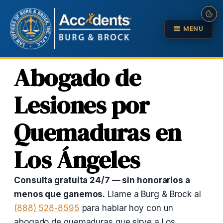
MENU
Abogado de
Lesiones por
Quemaduras en
Los Ángeles
Consulta gratuita 24/7 — sin honorarios a
menos que ganemos.
Llame a Burg & Brock al
(888) 528-8595
para hablar hoy con un
abogado de quemaduras que sirve a Los