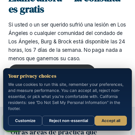
es gratis
Si usted o un ser querido sufrió una lesión en Los
Ángeles o cualquier comunidad del condado de
Los Ángeles, Burg & Brock está disponible las 24
horas, los 7 días de la semana. No paga nada a
menos que ganemos su caso.
Llame al (888) 528-8595
Your privacy choices
We use cookies to run this site, remember your preferences,
and measure performance. You can accept all, reject non-
essential, or pick what you're comfortable with. California
residents: see "Do Not Sell My Personal Information" in the
footer.
Customize
Reject non-essential
Accept all
Call us
Otras áreas de práctica que