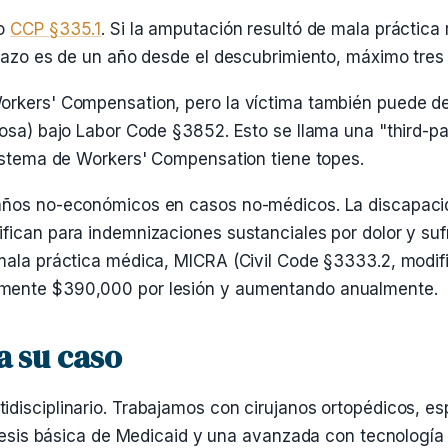
jo
CCP §335.1
. Si la amputación resultó de mala práctica
plazo es de un año desde el descubrimiento, máximo tres
orkers' Compensation, pero la víctima también puede d
uosa) bajo Labor Code §3852. Esto se llama una "third-pa
sistema de Workers' Compensation tiene topes.
daños no-económicos en casos no-médicos. La discapaci
fican para indemnizaciones sustanciales por dolor y sufr
 mala práctica médica, MICRA (Civil Code §3333.2, modi
lmente $390,000 por lesión y aumentando anualmente.
a su caso
isciplinario. Trabajamos con cirujanos ortopédicos, espe
rótesis básica de Medicaid y una avanzada con tecnología