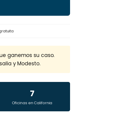
gratuita
que ganemos su caso.
isalia y Modesto.
7
Oficinas en California