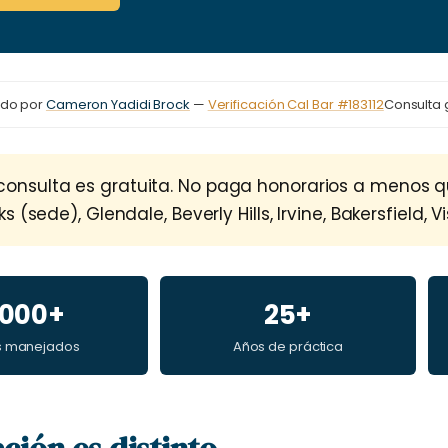
ado por
Cameron Yadidi Brock
—
Verificación Cal Bar #183112
Consulta 
consulta es gratuita. No paga honorarios a menos 
(sede), Glendale, Beverly Hills, Irvine, Bakersfield, V
,000+
25+
s manejados
Años de práctica