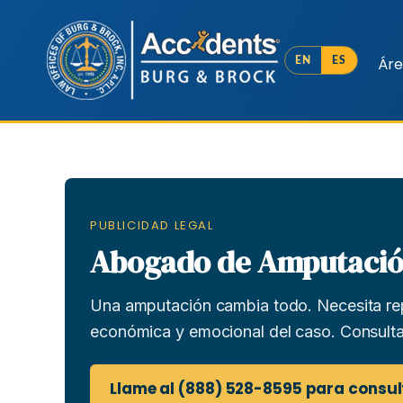
Áre
EN
ES
PUBLICIDAD LEGAL
Abogado de Amputación
Una amputación cambia todo. Necesita rep
económica y emocional del caso. Consulta 
Llame al (888) 528-8595 para consul