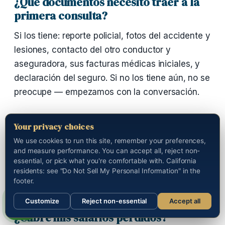
¿Qué documentos necesito traer a la
primera consulta?
Si los tiene: reporte policial, fotos del accidente y
lesiones, contacto del otro conductor y
aseguradora, sus facturas médicas iniciales, y
declaración del seguro. Si no los tiene aún, no se
preocupe — empezamos con la conversación.
¿Puedo recuperar si era pasajero?
Your privacy choices
We use cookies to run this site, remember your preferences,
Sí. Los pasajeros casi siempre recuperan — son
and measure performance. You can accept all, reject non-
víctimas sin culpa contributiva. Puede demandar
essential, or pick what you're comfortable with. California
residents: see "Do Not Sell My Personal Information" in the
tanto al conductor de su vehículo como al del
footer.
otro vehículo según el análisis de culpa.
Customize
Reject non-essential
Accept all
Sections
Call us
¿Cubre mis salarios perdidos?