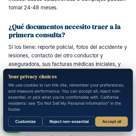
tomar 24-48 meses.
¿Qué documentos necesito traer a la
primera consulta?
Si los tiene: reporte policial, fotos del accidente y
lesiones, contacto del otro conductor y
aseguradora, sus facturas médicas iniciales, y
declaración del seguro. Si no los tiene aún, no se
Your privacy choices
preocupe — empezamos con la conversación.
We use cookies to run this site, remember your preferences,
and measure performance. You can accept all, reject non-
essential, or pick what you're comfortable with. California
¿Puedo recuperar si era pasajero?
residents: see "Do Not Sell My Personal Information" in the
footer.
Sí. Los pasajeros casi siempre recuperan — son
víctimas sin culpa contributiva. Puede demandar
Customize
Reject non-essential
Accept all
Sections
tanto al conductor de su vehículo como al del
Call us