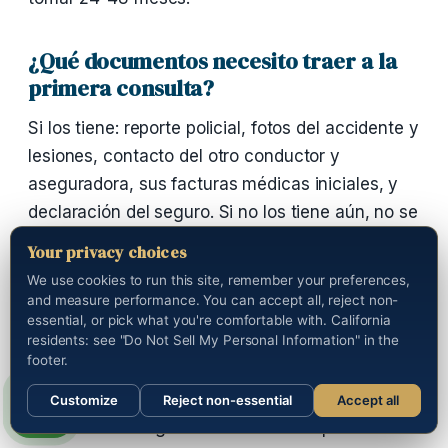
¿Qué documentos necesito traer a la
primera consulta?
Si los tiene: reporte policial, fotos del accidente y
lesiones, contacto del otro conductor y
aseguradora, sus facturas médicas iniciales, y
declaración del seguro. Si no los tiene aún, no se
preocupe — empezamos con la conversación.
Your privacy choices
We use cookies to run this site, remember your preferences,
¿Puedo recuperar si era pasajero?
and measure performance. You can accept all, reject non-
essential, or pick what you're comfortable with. California
residents: see "Do Not Sell My Personal Information" in the
Sí. Los pasajeros casi siempre recuperan — son
footer.
víctimas sin culpa contributiva. Puede demandar
tanto al conductor de su vehículo como al del
Customize
Reject non-essential
Accept all
Sections
Call us
otro vehículo según el análisis de culpa.