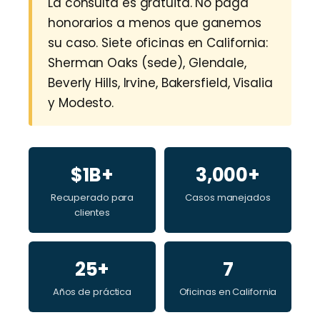
La consulta es gratuita. No paga
honorarios a menos que ganemos
su caso. Siete oficinas en California:
Sherman Oaks (sede), Glendale,
Beverly Hills, Irvine, Bakersfield, Visalia
y Modesto.
$1B+
3,000+
Recuperado para
Casos manejados
clientes
25+
7
Años de práctica
Oficinas en California