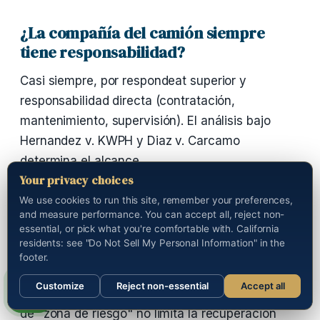
¿La compañía del camión siempre
tiene responsabilidad?
Casi siempre, por respondeat superior y
responsabilidad directa (contratación,
mantenimiento, supervisión). El análisis bajo
Hernandez v. KWPH y Diaz v. Carcamo
determina el alcance.
Your privacy choices
We use cookies to run this site, remember your preferences,
¿Qué pasa si me quemé en otro
and measure performance. You can accept all, reject non-
vehículo cerca del cisterna?
essential, or pick what you're comfortable with. California
residents: see "Do Not Sell My Personal Information" in the
Es indemnizable. La cadena causal cubre
footer.
víctimas en vehículos adyacentes afectadas por
Customize
Reject non-essential
Accept all
la combustión o exposición química. La doctrina
Sections
Call us
de "zona de riesgo" no limita la recuperación