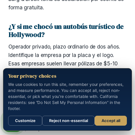
forma gratuita.
¿Y si me chocó un autobús turístico de
Hollywood?
Operador privado, plazo ordinario de dos años.
Identifique la empresa por la placa y el logo.
Esas empresas suelen llevar pólizas de $5-10
millones.
Your privacy choices
We use cookies to run this site, remember your preferences,
¿Cubren los daños médicos futuros?
and measure performance. You can accept all, reject non-
essential, or pick what you're comfortable with. California
residents: see "Do Not Sell My Personal Information" in the
Sí. Pebley v. Santa Clara Organics establece que
footer.
si la víctima opta por tratamiento sin usar
seguro, los gastos reales se reclaman. Si usa
Customize
Reject non-essential
Accept all
Sections
seguro, se aplica Howell.
Call us